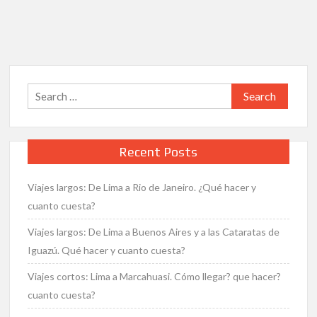
largos:
De
Lima
a
Buenos
Aires
Search
y
for:
a
las
Cataratas
Recent Posts
de
Iguazú.
Viajes largos: De Lima a Rio de Janeiro. ¿Qué hacer y
Qué
hacer
cuanto cuesta?
y
Viajes largos: De Lima a Buenos Aires y a las Cataratas de
cuanto
Iguazú. Qué hacer y cuanto cuesta?
cuesta?
Viajes cortos: Lima a Marcahuasi. Cómo llegar? que hacer?
cuanto cuesta?