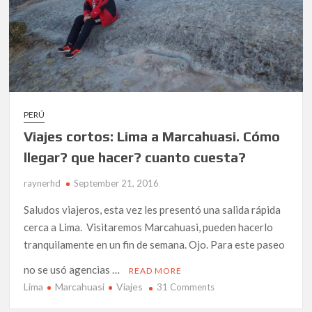
PERÚ
Viajes cortos: Lima a Marcahuasi. Cómo
llegar? que hacer? cuanto cuesta?
raynerhd
September 21, 2016
Saludos viajeros, esta vez les presentó una salida rápida
cerca a Lima. Visitaremos Marcahuasi, pueden hacerlo
tranquilamente en un fin de semana. Ojo. Para este paseo
no se usó agencias …
READ MORE
Lima
Marcahuasi
Viajes
on
31 Comments
Viajes