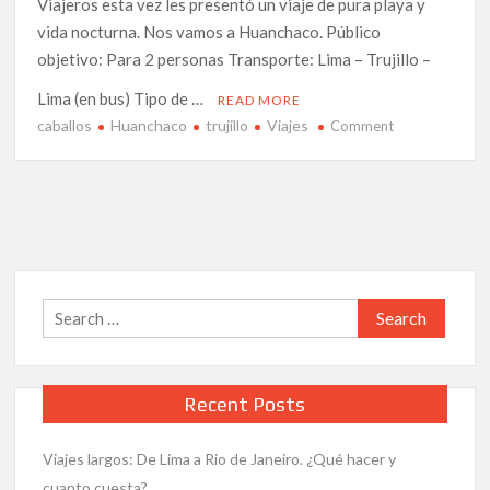
Viajeros esta vez les presentó un viaje de pura playa y
vida nocturna. Nos vamos a Huanchaco. Público
objetivo: Para 2 personas Transporte: Lima – Trujillo –
Lima (en bus) Tipo de …
READ MORE
caballos
Huanchaco
trujillo
Viajes
on
Comment
Viajes
largos:
De
Lima
a
Huanchaco
,
Search
cómo
for:
llegar,
qué
hacer
Recent Posts
y
cuanto
Viajes largos: De Lima a Rio de Janeiro. ¿Qué hacer y
cuesta
cuanto cuesta?