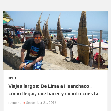
cortos:
Lima
a
Marcahuasi.
Cómo
llegar?
que
hacer?
cuanto
cuesta?
PERÚ
Viajes largos: De Lima a Huanchaco ,
cómo llegar, qué hacer y cuanto cuesta
raynerhd
September 21, 2016