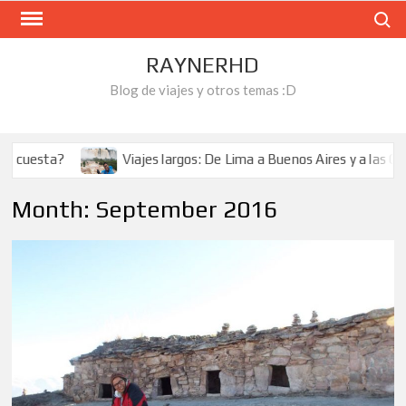
Skip
Search
to
content
RAYNERHD
Blog de viajes y otros temas :D
uesta?
Viajes largos: De Lima a Buenos Aires y a las Catara
Month:
September 2016