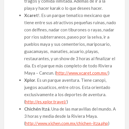
tragos y comida ilimitada. Ademas de ir a la
playa y hacer karak o lo que desees hacer.
Xcaret
!. Es un parque tematico mexicano que
tiene entre sus atractivos pequeñas ruinas, nado
con delfines, nadar con tiburones o rayas, nadar
por rios subterraneos, paseo por la selva, ir a
pueblos maya y sus cementerios, mariposario,
guacamayas, manaties, acuario, playas,
restaurantes, y un show de 3 horas al finalizar el
día. Es el parque más completo de todo Riviera
Maya – Cancun. (
http://www.xcaret.com.mx/
)
Xplor
. Es un parque aventura. Tiene canopi,
juegos acuaticos, entre otros. Esta orientado
exclusivamente a los deportes de aventura.
(
http://es.xplor.travel/
)
Chichén Itzá
. Una de las maravillas del mundo. A
3 horas y media desde la Riviera Maya.
(
http://www.xichen.com.mx/chichen-itza.php
)