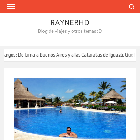
Skip
Search
to
content
RAYNERHD
Blog de viajes y otros temas :D
Buenos Aires y a las Cataratas de Iguazú. Qué hacer y cuanto cuesta?