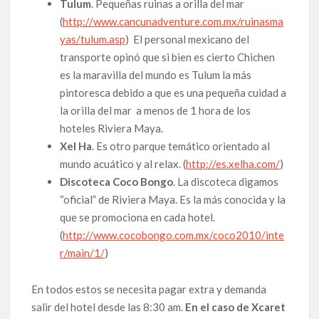
Tulum
. Pequeñas ruinas a orilla del mar
(
http://www.cancunadventure.com.mx/ruinasma
yas/tulum.asp
) El personal mexicano del
transporte opinó que si bien es cierto Chichen
es la maravilla del mundo es Tulum la más
pintoresca debido a que es una pequeña cuidad a
la orilla del mar a menos de 1 hora de los
hoteles Riviera Maya.
Xel Ha
. Es otro parque temático orientado al
mundo acuático y al relax. (
http://es.xelha.com/
)
Discoteca Coco Bongo
. La discoteca digamos
“oficial” de Riviera Maya. Es la más conocida y la
que se promociona en cada hotel.
(
http://www.cocobongo.com.mx/coco2010/inte
r/main/1/
)
En todos estos se necesita pagar extra y demanda
salir del hotel desde las 8:30 am.
En el caso de Xcaret