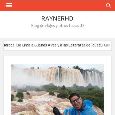
Skip
Search
to
content
RAYNERHD
Blog de viajes y otros temas :D
uenos Aires y a las Cataratas de Iguazú. Qué hacer y cuanto cuesta?