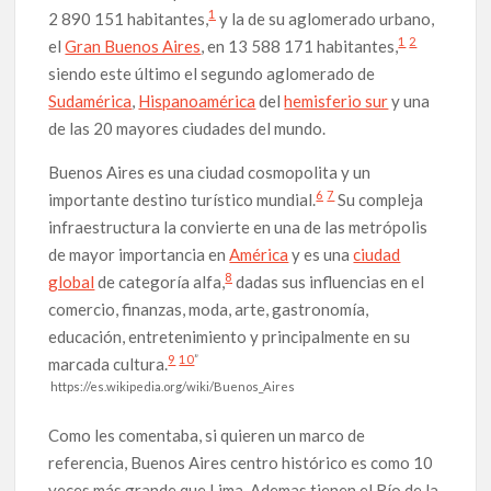
1
2 890 151 habitantes,
y la de su aglomerado urbano,
1
2
el
Gran Buenos Aires
, en 13 588 171 habitantes,
siendo este último el segundo aglomerado de
Sudamérica
,
Hispanoamérica
del
hemisferio sur
y una
de las 20 mayores ciudades del mundo.
Buenos Aires es una ciudad cosmopolita y un
6
7
importante destino turístico mundial.
Su compleja
infraestructura la convierte en una de las metrópolis
de mayor importancia en
América
y es una
ciudad
8
global
de categoría alfa,
dadas sus influencias en el
comercio, finanzas, moda, arte, gastronomía,
educación, entretenimiento y principalmente en su
9
10
”
marcada cultura.
https://es.wikipedia.org/wiki/Buenos_Aires
Como les comentaba, si quieren un marco de
referencia, Buenos Aires centro histórico es como 10
veces más grande que Lima. Ademas tienen el Río de la