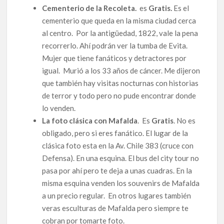
Cementerio de la Recoleta.
es
Gratis.
Es el
cementerio que queda en la misma ciudad cerca
al centro. Por la antigüedad, 1822, vale la pena
recorrerlo. Ahí podrán ver la tumba de Evita.
Mujer que tiene fanáticos y detractores por
igual. Murió a los 33 años de cáncer. Me dijeron
que también hay visitas nocturnas con historias
de terror y todo pero no pude encontrar donde
lo venden.
La foto clásica con Mafalda
. Es
Gratis
. No es
obligado, pero si eres fanático. El lugar de la
clásica foto esta en la Av. Chile 383 (cruce con
Defensa). En una esquina. El bus del city tour no
pasa por ahí pero te deja a unas cuadras. En la
misma esquina venden los souvenirs de Mafalda
a un precio regular. En otros lugares también
veras esculturas de Mafalda pero siempre te
cobran por tomarte foto.