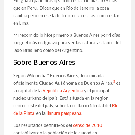
En Iguazú (lado brasil) si todo está a lo más 10% más
que en Perú. Dicen que en Rio de Janeiro la cosa
cambia pero en ese lado fronterizo es casi como estar
en Lima.
Mi recorrido lo hice primero a Buenos Aires por 4 días,
luego 4 más en Iguazú para ver las cataratas tanto del
lado Brasileño como del Argentino.
Sobre Buenos Aires
Según Wikipedia ”
Buenos Aires
, denominada
5
oficialmente
Ciudad Autónoma de Buenos Aires
,
es
la capital de la
República Argentina
y el principal
núcleo urbano del país. Está situada en la región
centro-este del país, sobre la orilla occidental del
Río
de la Plata
, en la
llanura pampeana
.
Los resultados definitivos del
censo de 2010
contabilizaron la población de la ciudad en