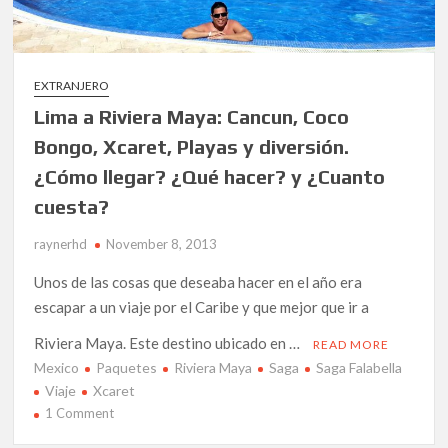
EXTRANJERO
Lima a Riviera Maya: Cancun, Coco
Bongo, Xcaret, Playas y diversión.
¿Cómo llegar? ¿Qué hacer? y ¿Cuanto
cuesta?
raynerhd
November 8, 2013
Unos de las cosas que deseaba hacer en el año era
escapar a un viaje por el Caribe y que mejor que ir a
Riviera Maya. Este destino ubicado en …
READ MORE
Mexico
Paquetes
Riviera Maya
Saga
Saga Falabella
Viaje
Xcaret
on
1 Comment
Lima