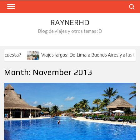
Skip
Search
to
content
RAYNERHD
Blog de viajes y otros temas :D
cuesta?
Viajes largos: De Lima a Buenos Aires y a las Catar
Month:
November 2013