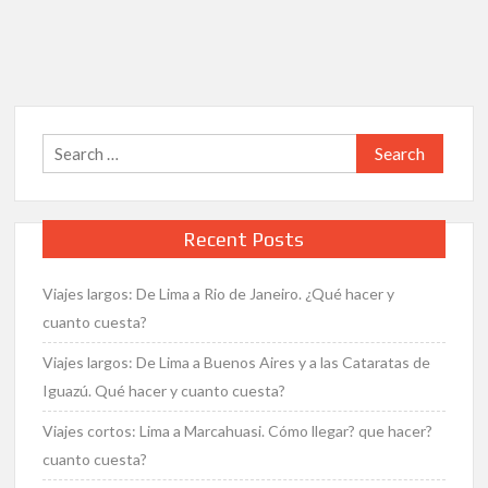
a
Riviera
Maya:
Cancun,
Coco
Bongo,
Search
Xcaret,
for:
Playas
y
diversión.
Recent Posts
¿Cómo
llegar?
Viajes largos: De Lima a Rio de Janeiro. ¿Qué hacer y
¿Qué
hacer?
cuanto cuesta?
y
Viajes largos: De Lima a Buenos Aires y a las Cataratas de
¿Cuanto
Iguazú. Qué hacer y cuanto cuesta?
cuesta?
Viajes cortos: Lima a Marcahuasi. Cómo llegar? que hacer?
cuanto cuesta?