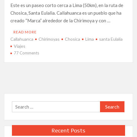
Este es un paseo corto cerca a Lima (50km), en la ruta de
Chosica, Santa Eulalia. Callahuanca es un pueblo que ha
creado “Marca” alrededor de la Chirimoya y con …
READ MORE
Callahuanca
Chirimoyas
Chosica
Lima
santa Eulalia
Viajes
on
77 Comments
Viajes
cortos:
De
Lima
a
Callahuanca
la
Search
tierra
for:
de
las
Chirimoyas.
Recent Posts
Cómo