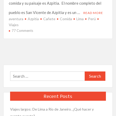
comida y su paisaje es Azpitia. El nombre completo del
pueblo es San Vicente de Azpitia y es un …
READ MORE
aventura
Azpitia
Cañete
Comida
Lima
Perú
Viajes
on
77 Comments
¿Qué
hacer
en
Lima?
:
Conociendo
Azpitia
Search
for:
Recent Posts
Viajes largos: De Lima a Rio de Janeiro. ¿Qué hacer y
cuanto cuesta?