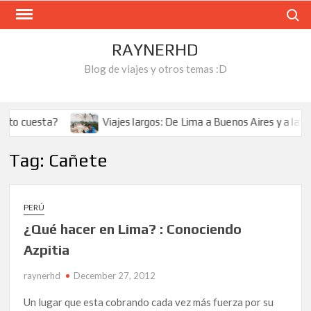
Skip
Search
to
content
RAYNERHD
Blog de viajes y otros temas :D
to cuesta?
Viajes largos: De Lima a Buenos Aires y a las Ca
Tag:
Cañete
PERÚ
¿Qué hacer en Lima? : Conociendo
Azpitia
raynerhd
December 27, 2012
Un lugar que esta cobrando cada vez más fuerza por su