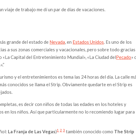
viaje de trabajo me dí un par de días de vacaciones.
más grande del estado de
Nevada
, en
Estados Unidos
. Es uno de los
acias a sus zonas comerciales y vacacionales, pero sobre todo gracias
o «La Capital del Entretenimiento Mundial», «La Ciudad del
Pecado
» 
».”
urismo y el entretenimientos es tema las 24 horas del día. La calle m
ás conocidos se llama el Strip. Obviamente quedarte en el Strip es
jados.
ompletas, es decir con niños de todas las edades en los hoteles y
s en los niños. Así que particularmente no lo recomiendo lugar para 
1
2
3
añol:
La Franja de Las Vegas
)
también conocido como
The Strip