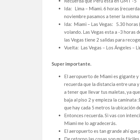
Recuerda que Perú esta en GMT -5
Ida: Lima – Miami. 6 horas (recuerd
noviembre pasamos a tener la mism
Ida: Miami – Las Vegas: 5.30 horas ( 
volando. Las Vegas esta a -3 horas d
las Vegas tiene 2 salidas para recoge
Vuelta: Las Vegas – Los Ángeles – Li
Super importante.
El aeropuerto de Miami es gigante 
recuerda que la distancia entre una y
a tener que llevar tus maletas, ya qu
baja al piso 2 y empieza la caminata 
que hay cada 5 metros la ubicación de
Entonces recuerda. Si vas con intenc
Miami me lo agradecerás.
El aeropuerto es tan grande ahí que 
De retorno las cosas son más fáciles.