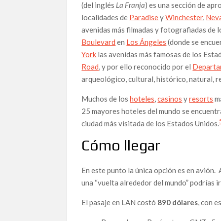
(del inglés
La Franja
) es una sección de ap
localidades de
Paradise
y
Winchester
,
Nev
avenidas más filmadas y fotografiadas de 
Boulevard
en
Los Ángeles
(donde se encue
York
las avenidas más famosas de los Esta
Road
, y por ello reconocido por el
Departam
arqueológico, cultural, histórico, natural, 
Muchos de los
hoteles
,
casinos
y
resorts
má
25 mayores hoteles del mundo se encuentra
ciudad más visitada de los Estados Unidos.
Cómo llegar
En este punto la única opción es en avión.
una “vuelta alrededor del mundo” podrías i
El pasaje en LAN costó
890 dólares
, con e