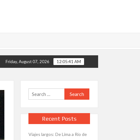
 cortos: Lima a Marcahuasi. Cómo llegar? que hacer? cuanto cuesta
Friday, August 07, 2026
12:05:42 AM
Search
for:
Recent Posts
Viajes largos: De Lima a Rio de