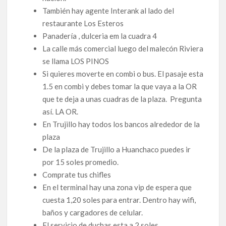
También hay agente Interank al lado del
restaurante Los Esteros
Panadería , dulceria em la cuadra 4
La calle más comercial luego del malecón Riviera
se llama LOS PINOS
Si quieres moverte en combi o bus. El pasaje esta
1.5 en combi y debes tomar la que vaya a la OR
que te deja a unas cuadras de la plaza. Pregunta
así. LA OR.
En Trujillo hay todos los bancos alrededor de la
plaza
De la plaza de Trujillo a Huanchaco puedes ir
por 15 soles promedio.
Comprate tus chifles
En el terminal hay una zona vip de espera que
cuesta 1,20 soles para entrar. Dentro hay wifi,
baños y cargadores de celular.
El servicio de duchas esta a 2 soles