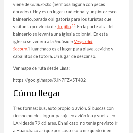
viene de
Guaukocha
(hermosa laguna con peces
dorados). Hoy es un lugar tradicional y un pintoresco
balneario, parada obligatoria para los turistas que
11
visitan la provincia de
Trujillo
.
En la parte alta del
balneario se levanta una iglesia colonial. En esta
iglesia se venera a la
Santísima
Virgen del
Socorro
.”Huanchaco es el lugar para playa, ceviche y
caballitos de totora. Un lugar de descanso.
Ver mapa de ruta desde Lima:
https://goo.gl/maps/9JN7FZv5T482
Cómo llegar
Tres formas: bus, auto propio o avión. Si buscas con
tiempo puedes lograr pasaje en avión ida y vuelta en
LAN desde 79 dólares. En mi caso, no tenia previsto ir
a Huanchaco asi que por costo solo me quedo ir en