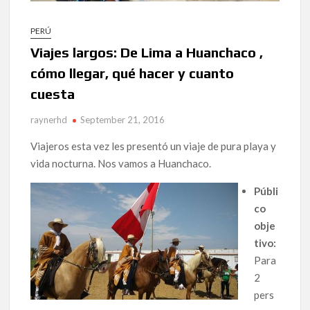
PERÚ
Viajes largos: De Lima a Huanchaco ,
cómo llegar, qué hacer y cuanto
cuesta
raynerhd
September 21, 2016
Viajeros esta vez les presentó un viaje de pura playa y
vida nocturna. Nos vamos a Huanchaco.
Públi
co
obje
tivo:
Para
2
pers