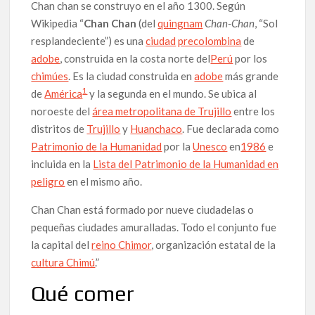
Chan chan se construyo en el año 1300. Según
Wikipedia “
Chan Chan
(del
quingnam
Chan-Chan
, “Sol
resplandeciente”) es una
ciudad
precolombina
de
adobe
, construida en la costa norte del
Perú
por los
chimúes
. Es la ciudad construida en
adobe
más grande
1
de
América
y la segunda en el mundo. Se ubica al
noroeste del
área metropolitana de Trujillo
entre los
distritos de
Trujillo
y
Huanchaco
. Fue declarada como
Patrimonio de la Humanidad
por la
Unesco
en
1986
e
incluida en la
Lista del Patrimonio de la Humanidad en
peligro
en el mismo año.
Chan Chan está formado por nueve ciudadelas o
pequeñas ciudades amuralladas. Todo el conjunto fue
la capital del
reino Chimor
, organización estatal de la
cultura Chimú
.”
Qué comer