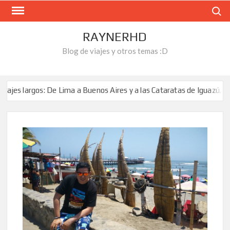
Skip
Search
to
content
RAYNERHD
Blog de viajes y otros temas :D
: De Lima a Buenos Aires y a las Cataratas de Iguazú. Qué hacer y cu