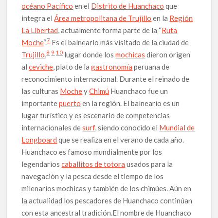
océano Pacífico
en el
Distrito de Huanchaco
que
integra el
Área metropolitana de Trujillo
en la
Región
La Libertad
, actualmente forma parte de la “
Ruta
7
Moche
“.
Es el balneario más visitado de la ciudad de
8
9
10
Trujillo
,
lugar donde los
mochicas
dieron origen
al
ceviche
, plato de la
gastronomía
peruana de
reconocimiento internacional. Durante el reinado de
las culturas
Moche
y
Chimú
Huanchaco fue un
importante
puerto
en la región. El balneario es un
lugar turístico y es escenario de competencias
internacionales de
surf
, siendo conocido el
Mundial de
Longboard
que se realiza en el verano de cada año.
Huanchaco es famoso mundialmente por los
legendarios
caballitos de totora
usados para la
navegación y la pesca desde el tiempo de los
milenarios mochicas y también de los chimúes. Aún en
la actualidad los pescadores de Huanchaco continúan
con esta ancestral tradición.
El nombre de Huanchaco