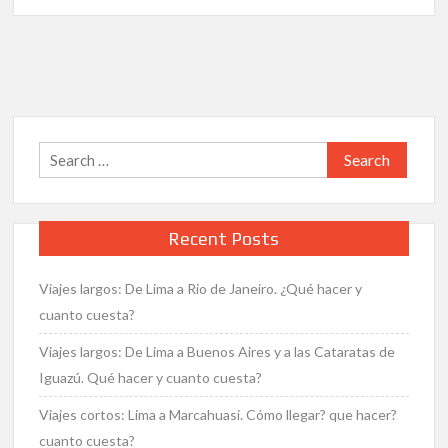
Lima
a
Cartagena:
Qué
hacer,
qué
ver,
Search
cómo
for:
llegar
y
cuanto
Recent Posts
cuesta?
Viajes largos: De Lima a Rio de Janeiro. ¿Qué hacer y
cuanto cuesta?
Viajes largos: De Lima a Buenos Aires y a las Cataratas de
Iguazú. Qué hacer y cuanto cuesta?
Viajes cortos: Lima a Marcahuasi. Cómo llegar? que hacer?
cuanto cuesta?